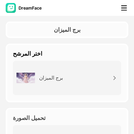
DreamFace
أدوات الذكاء الاصطناعي
برج الميزان
فيديو الصورة الرمزية
▼
اختر المرشح
فيديو AI
▼
صور منظمة العفو الدولية
▼
برج الميزان
أدوات أخرى
▼
شاهد جميع الأدوات
تحميل الصورة
القوالب