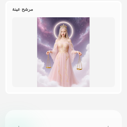
مرشح عينة
التسعير
API