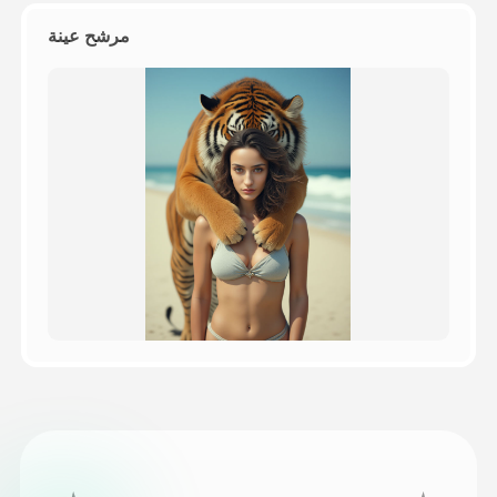
مرشح عينة
التسعير
API