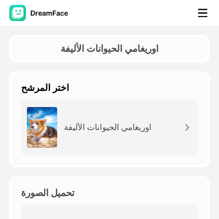
DreamFace
أدوات الذكاء الاصطناعي
اوريغامي الحيوانات الأليفة
فيديو الصورة الرمزية
▼
اختر المرشح
فيديو AI
▼
صور منظمة العفو الدولية
▼
اوريغامي الحيوانات الأليفة
أدوات أخرى
▼
شاهد جميع الأدوات
تحميل الصورة
القوالب