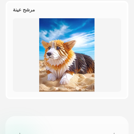
مرشح عينة
التسعير
API