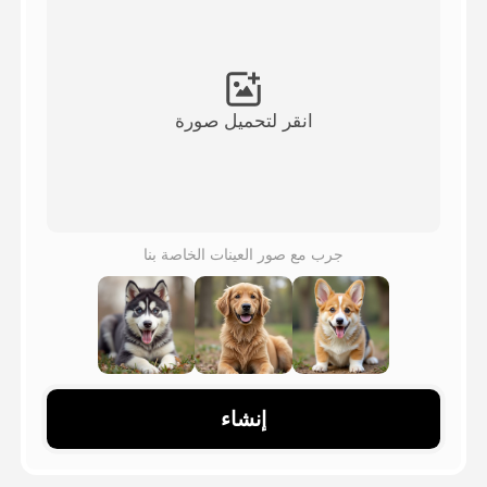
فيديو الصورة الرمزية
▼
فيديو AI
▼
انقر لتحميل صورة
صور منظمة العفو الدولية
▼
أدوات أخرى
▼
جرب مع صور العينات الخاصة بنا
شاهد جميع القوالب
الاستعراض
إنشاء
المدونة