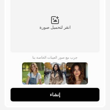
فيديو الصورة الرمزية
▼
فيديو AI
▼
انقر لتحميل صورة
صور منظمة العفو الدولية
▼
أدوات أخرى
▼
جرب مع صور العينات الخاصة بنا
شاهد جميع القوالب
الاستعراض
إنشاء
المدونة