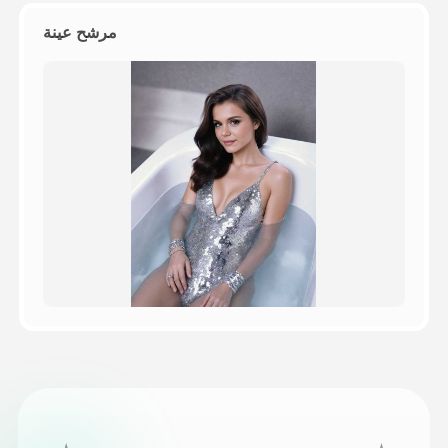
مرشح عينة
التسعير
API