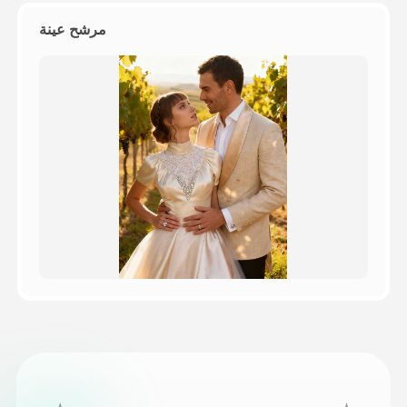
مرشح عينة
التسعير
API