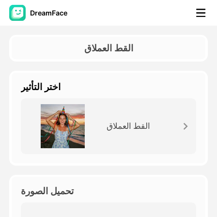
DreamFace
أدوات الذكاء الاصطناعي
القط العملاق
فيديو الصورة الرمزية
▼
اختر التأثير
فيديو AI
▼
صور منظمة العفو الدولية
▼
القط العملاق
أدوات أخرى
▼
شاهد جميع الأدوات
تحميل الصورة
القوالب