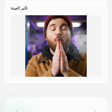
تأثير العينة
التسعير
API