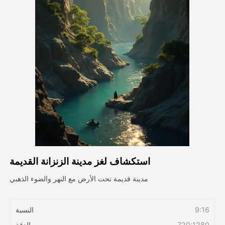
فيديو الصورة الرمزية
▼
فيديو AI
▼
صور منظمة العفو الدولية
▼
أدوات أخرى
▼
شاهد جميع القوالب
استكشاف لغز مدينة الزنزانة القديمة
الاستعراض
مدينة قديمة تحت الأرض مع النهر والضوء الذهبي
المدونة
9:16
النسبة
720:1280
الدقة