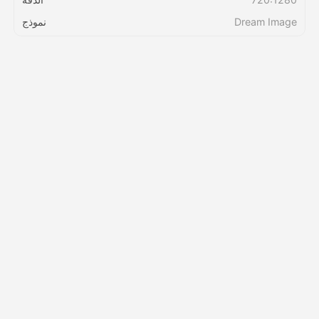
Dream Image
نموذج
التسعير
API