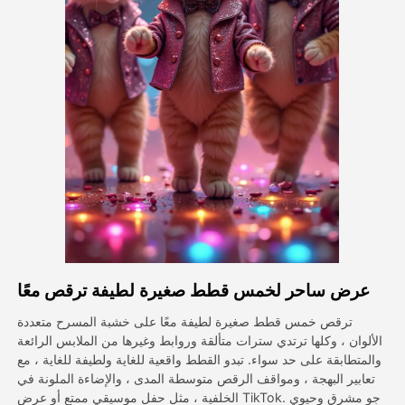
فيديو الصورة الرمزية
▼
فيديو AI
▼
صور منظمة العفو الدولية
▼
أدوات أخرى
▼
شاهد جميع القوالب
عرض ساحر لخمس قطط صغيرة لطيفة ترقص معًا
الاستعراض
ترقص خمس قطط صغيرة لطيفة معًا على خشبة المسرح متعددة
الألوان ، وكلها ترتدي سترات متألقة وروابط وغيرها من الملابس الرائعة
والمتطابقة على حد سواء. تبدو القطط واقعية للغاية ولطيفة للغاية ، مع
المدونة
تعابير البهجة ، ومواقف الرقص متوسطة المدى ، والإضاءة الملونة في
الخلفية ، مثل حفل موسيقي ممتع أو عرض TikTok. جو مشرق وحيوي