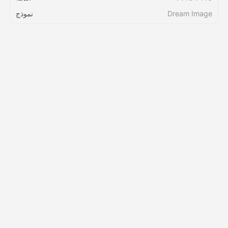
Dream Image
نموذج
التسعير
API