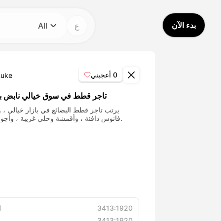
بدء الآن
ع
All
فئة
All
0
أعجبني
Luke
Avatar Video
تاجر قطط في سوق خيالي نابض با
يرتب تاجر قطط البضائع في بازار خيالي ، 
فانوس دافئة ، وأقمشة وحلي غريبة ، وأجواء ودية.
Pet Video
AI Video
AI Photo
Trendy Template
3413:1920
ا
3413:1920