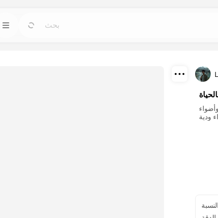
القوالب
أدوات
اذهب
اذهب
ابدأ مشاريعك بتصميمات جاهزة لأي احتياج.
استكشف أقوى أ
تحميل
المدونة
لحياة
اذهب
اذهب
اقرأ الرؤى والتحديثات وال Советы في تقنيات
اكتشف وأعد إنتاج 
وأضواء
مشاركة
Dreamface AI.
API
اذهب
اذهب
قم بدمج قدرات الذكاء الاصطناعي لدينا في تطبيقاتك
اختر خطة ذات
بسهولة.
لنسبة
الدقة