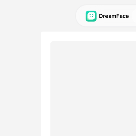
DreamFace
 الذكاء الاصطناعي
دوات الذكاء الاصطناعي للصور
الرقمية والفيديوهات والصور؛
الاستعراض
الرؤى الرائعة المصنوعة بأدواتنا
الذكية.
التسعير
 خيارات مرنة تناسب احتياجاتك
الإبداعية.