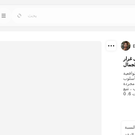
القوالب
أدوات
اذهب
اذهب
ابدأ مشاريعك بتصميمات جاهزة لأي احتياج.
استكشف أقوى أ
تحميل
المدونة
مع نماذج
اذهب
اذهب
لجمال
اقرأ الرؤى والتحديثات وال Советы في تقنيات
اكتشف وأعد إنتاج 
مشاركة
Dreamface AI.
اقعية
DMT مع عارضة أزياء جميلة. عيون مفتوحة ،
 ، جريئة ، فن
API
اذهب
اذهب
عرج ، أنيقة ، المواقف العاطفية ،
قم بدمج قدرات الذكاء الاصطناعي لدينا في تطبيقاتك
اختر خطة ذات
بسهولة.
لنسبة
الدقة