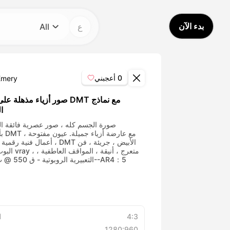
بدء الآن
ع
All
فئة
All
0
أعجبني
Emery
Avatar Video
صور أزياء مذهلة على غرار DMT 
ا
Pet Video
صورة الجسم كله ، صور عصرية فائقة الو
بأسلوب 
أعمال فنية رقمية مجردة ، DMT الأبيض
AI Video
البوب ، تتبع vray ، مت
التعبيرية الروبوتية - ق 550 @ ت 6. 0--AR4：5
AI Photo
Trendy Template
4:3
ا
1280:960