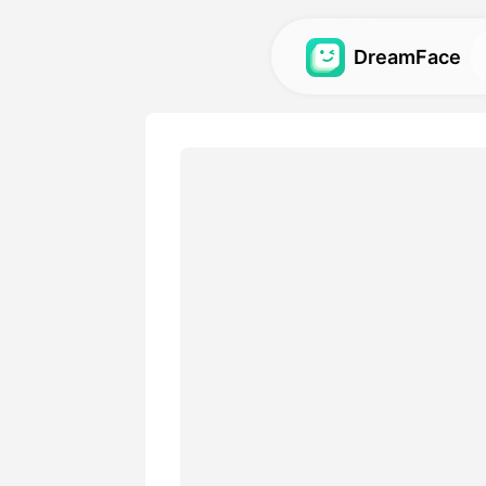
DreamFace
 الذكاء الاصطناعي
دوات الذكاء الاصطناعي للصور
الرقمية والفيديوهات والصور؛
الاستعراض
الرؤى الرائعة المصنوعة بأدواتنا
الذكية.
التسعير
 خيارات مرنة تناسب احتياجاتك
الإبداعية.