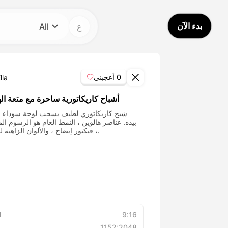
بدء الآن
ع
All
فئة
All
0
أعجبني
lla
Avatar Video
أشباح كاريكاتورية ساحرة مع متعة اله
شبح كاريكاتوري لطيف يسحب لوحة سوداء 
بيده. عناصر هالوين ، النمط العام هو الرسوم ال
Pet Video
، فيكتور إيضاح ، والألوان الزاهية للأطفال.
AI Video
AI Photo
Trendy Template
9:16
ا
1152:2048