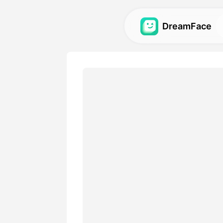
DreamFace
 الذكاء الاصطناعي
دوات الذكاء الاصطناعي للصور
الرقمية والفيديوهات والصور؛
الاستعراض
الرؤى الرائعة المصنوعة بأدواتنا
الذكية.
التسعير
 خيارات مرنة تناسب احتياجاتك
الإبداعية.