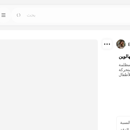
القوالب
أدوات
اذهب
اذهب
ابدأ مشاريعك بتصميمات جاهزة لأي احتياج.
استكشف أقوى أ
E
تحميل
المدونة
الوين
اذهب
اذهب
اقرأ الرؤى والتحديثات وال Советы في تقنيات
اكتشف وأعد إنتاج 
مظلمة
مشاركة
Dreamface AI.
متحركة
API
اذهب
اذهب
قم بدمج قدرات الذكاء الاصطناعي لدينا في تطبيقاتك
اختر خطة ذات
بسهولة.
لنسبة
الدقة