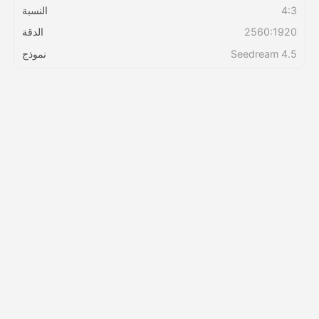
4:3
النسبة
2560:1920
الدقة
التسعير
Seedream 4.5
نموذج
API