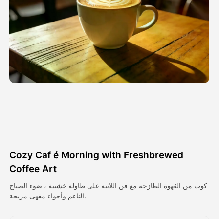
فيديو الصورة الرمزية
▼
فيديو AI
▼
صور منظمة العفو الدولية
▼
أدوات أخرى
▼
شاهد جميع القوالب
Cozy Caf é Morning with Freshbrewed
الاستعراض
Coffee Art
كوب من القهوة الطازجة مع فن اللاتيه على طاولة خشبية ، ضوء الصباح
الناعم وأجواء مقهى مريحة.
المدونة