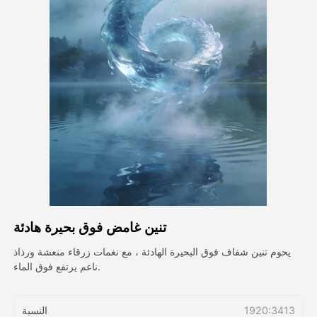
فيديو الصورة الرمزية
▼
فيديو AI
▼
صور منظمة العفو الدولية
▼
أدوات أخرى
▼
شاهد جميع القوالب
تنين غامض فوق بحيرة هادئة
الاستعراض
يحوم تنين شفاف فوق البحيرة الهادئة ، مع نغمات زرقاء منعشة ورذاذ
ناعم يرتفع فوق الماء.
المدونة
1920:3413
النسبة