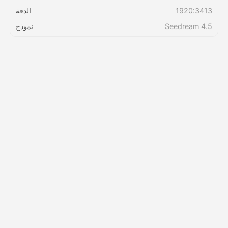
1920:3413
الدقة
التسعير
Seedream 4.5
نموذج
API