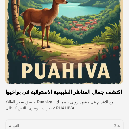
فيديو الصورة الرمزية
▼
فيديو AI
▼
صور منظمة العفو الدولية
▼
أدوات أخرى
▼
شاهد جميع القوالب
اكتشف جمال المناظر الطبيعية الاستوائية في بواخيوا
الاستعراض
ملصق سفر الطلاء Puahiva مع الأقدام في مشهد روبي ، ممالك ،
بحيرات ، وقرى. النص كالتالي: PUAHIVA
المدونة
3:4
النسبة