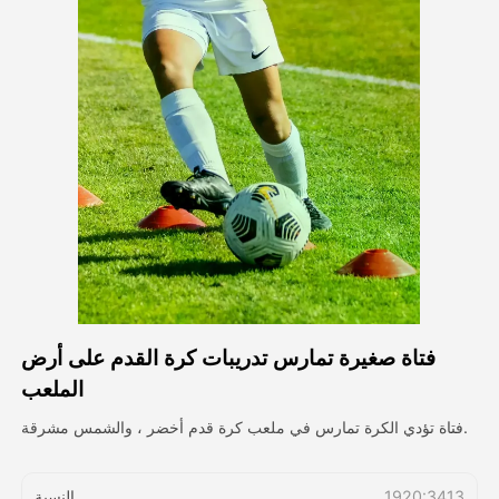
فيديو الصورة الرمزية
▼
فيديو AI
▼
صور منظمة العفو الدولية
▼
أدوات أخرى
▼
شاهد جميع القوالب
فتاة صغيرة تمارس تدريبات كرة القدم على أرض
الاستعراض
الملعب
فتاة تؤدي الكرة تمارس في ملعب كرة قدم أخضر ، والشمس مشرقة.
المدونة
1920:3413
النسبة