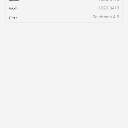
1920:3413
الدقة
التسعير
Seedream 4.5
نموذج
API