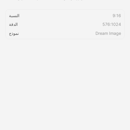
التسعير
9:16
النسبة
576:1024
الدقة
Dream Image
نموذج
API