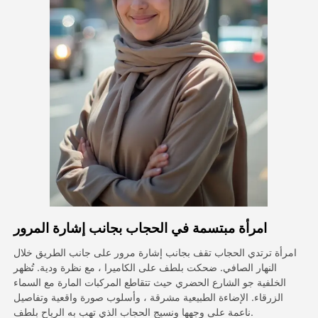
فيديو الصورة الرمزية
▼
فيديو AI
▼
صور منظمة العفو الدولية
▼
أدوات أخرى
▼
شاهد جميع القوالب
امرأة مبتسمة في الحجاب بجانب إشارة المرور
الاستعراض
امرأة ترتدي الحجاب تقف بجانب إشارة مرور على جانب الطريق خلال
النهار الصافي. ضحكت بلطف على الكاميرا ، مع نظرة ودية. تُظهر
الخلفية جو الشارع الحضري حيث تتقاطع المركبات المارة مع السماء
المدونة
الزرقاء. الإضاءة الطبيعية مشرقة ، وأسلوب صورة واقعية وتفاصيل
ناعمة على وجهها ونسيج الحجاب الذي تهب به الرياح بلطف.