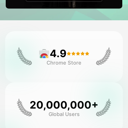
فيديو الصورة الرمزية
▼
فيديو AI
▼
صور منظمة العفو الدولية
▼
4.9
أدوات أخرى
▼
Chrome Store
شاهد جميع القوالب
الاستعراض
20,000,000+
Global Users
المدونة