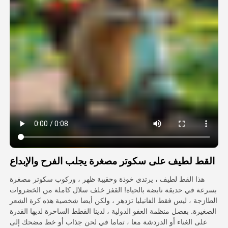
فيديو الصورة الرمزية
▼
فيديو AI
▼
صور منظمة العفو الدولية
▼
أدوات أخرى
▼
شاهد جميع القوالب
القط لطيف على سكوتر مصغرة يجلب الفرح والإبداع
الاستعراض
هذا القط لطيف ، يرتدي خوذة وحقيبة ظهر ، وركوب سكوتر مصغرة
بسرعة في حديقة نابضة بالحياة! القفز خلف سلال كاملة من الخضروات
الطازجة ، ليس فقط الفانيليا تزدهر ، ولكن أيضا شخصية هذه كرة الشعر
الصغيرة. بفضل منظمة العفو الدولية ، لدينا القطط الساحرة لديها القدرة
المدونة
على الغناء أو الدردشة معا ، تماما في لحن جذاب أو خط مضحك إلى