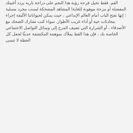
الفم. فقط تخيل فرحة رؤية هذا النجم على دراجة نارية يردد أغنيتك
المفضلة أو مزحة موهوبة للغاية! المشاهد المضحكة ليست مجرد مسلية
؛ إنها تفتح الباب أمام العالم الإبداعي ، حيث يمكن لحيواناتنا الأليفة إجراء
التسعير
محادثات حية أو أداء غريب الأطوار. سواء كنت تشارك الضحك مع
الأصدقاء ، أو الشرارة التي تضيف المرح إلى وسائل التواصل الاجتماعي
الخاصة بك ، فإن هذا القط يملأك بموهبته المكتشفة حديثًا لجعل كل
API
لحظة لا تنسى!