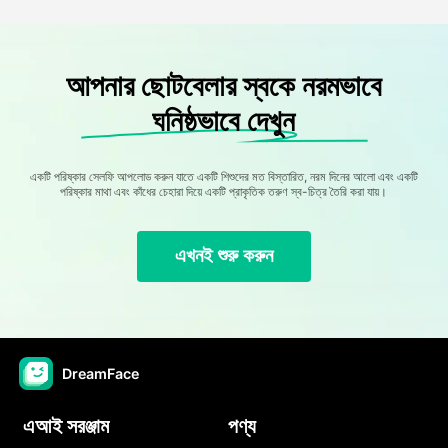
আপনার ছোটবেলার স্বকে নরমভাবে
ঘনিষ্ঠভাবে দেখুন
একটি পরিষ্কার সেলফি আপলোড করুন যাতে একটি শিশুদের মত বিস্তারিত, নরম দিনের আলো এবং একটি
পরিষ্কার মাথা এবং কাঁধের চেহারা দিয়ে একটি প্রাকৃতিক তরুণ স্ব-চিত্র তৈরি করা যায়।
এখনই শুরু করুন
DreamFace
এআই সরঞ্জাম
পণ্য