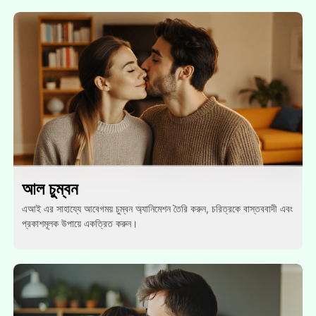
আল চুম্বন
এআই এর সাহায্যে আবেগময় চুম্বন অ্যানিমেশন তৈরি করুন, চরিত্রকে বাস্তববাদী এবং
প্রকাশমূলক উপায়ে একত্রিত করুন।