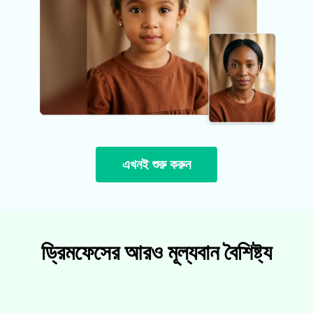
এখনই শুরু করুন
ড্রিমফেসের আরও মূল্যবান বৈশিষ্ট্য