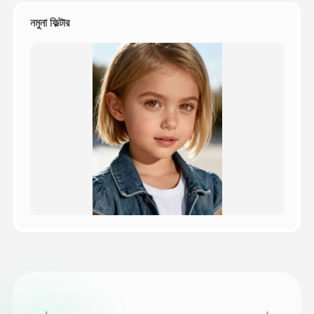
নমুনা ফিল্টার
মূল্য
API