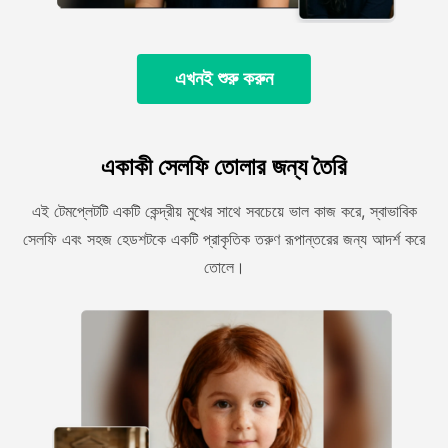
এখনই শুরু করুন
একাকী সেলফি তোলার জন্য তৈরি
এই টেমপ্লেটটি একটি কেন্দ্রীয় মুখের সাথে সবচেয়ে ভাল কাজ করে, স্বাভাবিক
সেলফি এবং সহজ হেডশটকে একটি প্রাকৃতিক তরুণ রূপান্তরের জন্য আদর্শ করে
তোলে।