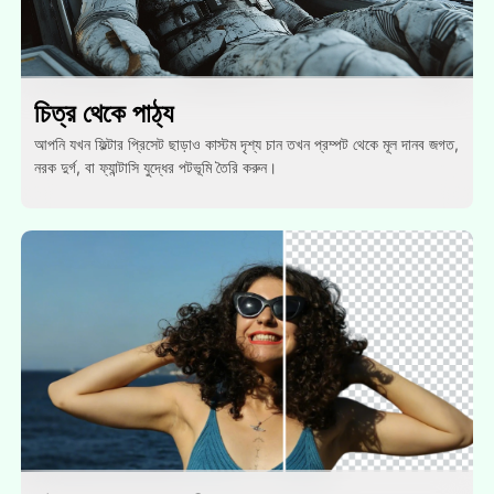
চিত্র থেকে পাঠ্য
আপনি যখন ফিল্টার প্রিসেট ছাড়াও কাস্টম দৃশ্য চান তখন প্রম্পট থেকে মূল দানব জগত,
নরক দুর্গ, বা ফ্যান্টাসি যুদ্ধের পটভূমি তৈরি করুন।