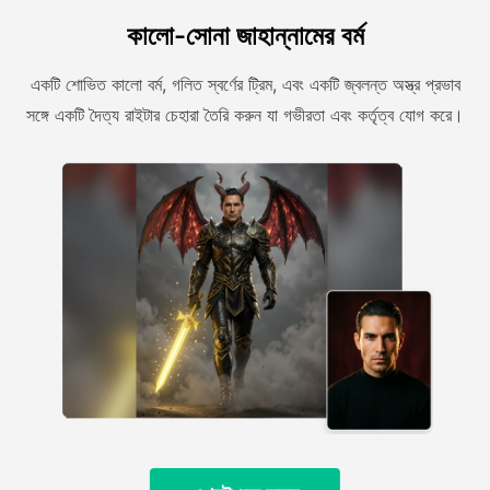
কালো-সোনা জাহান্নামের বর্ম
একটি শোভিত কালো বর্ম, গলিত স্বর্ণের ট্রিম, এবং একটি জ্বলন্ত অস্ত্র প্রভাব
সঙ্গে একটি দৈত্য রাইটার চেহারা তৈরি করুন যা গভীরতা এবং কর্তৃত্ব যোগ করে।