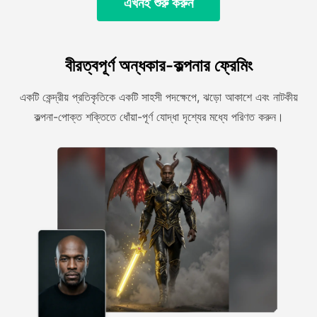
এখনই শুরু করুন
বীরত্বপূর্ণ অন্ধকার-কল্পনার ফ্রেমিং
একটি কেন্দ্রীয় প্রতিকৃতিকে একটি সাহসী পদক্ষেপে, ঝড়ো আকাশে এবং নাটকীয়
কল্পনা-পোক্ত শক্তিতে ধোঁয়া-পূর্ণ যোদ্ধা দৃশ্যের মধ্যে পরিণত করুন।