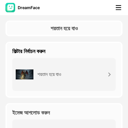
DreamFace
আর্টিফিশিয়াল ইন্টেলিজেন্স টুলস
শয়তান হয়ে যাও
অ্যাভাটার ভিডিও
▼
ফিল্টার নির্বাচন করুন
এআই ভিডিও
▼
আলোকচিত্র
▼
শয়তান হয়ে যাও
অন্যান্য সরঞ্জাম
▼
সবগুলো টুল দেখুন
ইমেজ আপলোড করুন
টেমপ্লেট