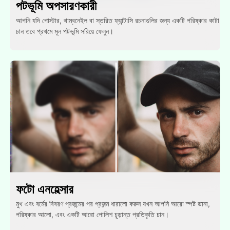
পটভূমি অপসারণকারী
আপনি যদি পোস্টার, থাম্বনেইল বা স্তরিত ফ্যান্টাসি রচনাগুলির জন্য একটি পরিষ্কার কাটা
চান তবে প্রথমে মূল পটভূমি সরিয়ে ফেলুন।
ফটো এনহেল্সার
মুখ এবং বর্মের বিবরণ প্রজন্মের পর প্রজন্ম ধারালো করুন যখন আপনি আরো স্পষ্ট ডানা,
পরিষ্কার আলো, এবং একটি আরো পোলিশ চূড়ান্ত প্রতিকৃতি চান।