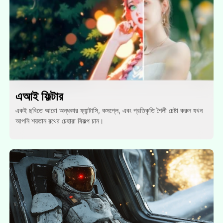
এআই ফিল্টার
একই ছবিতে আরো অন্ধকার ফ্যান্টাসি, কসপ্লে, এবং প্রতিকৃতি শৈলী চেষ্টা করুন যখন
আপনি শয়তান রথের চেহারা বিকল্প চান।