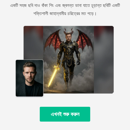
একটি সহজ ছবি দাও বাঁকা শিং এবং জ্বলন্ত ডানা যাতে চূড়ান্ত ছবিটি একটি
শক্তিশালী জাহান্নামীয় চরিত্রের মত পড়ে।
এখনই শুরু করুন