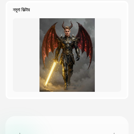
নমুনা ফিল্টার
মূল্য
API