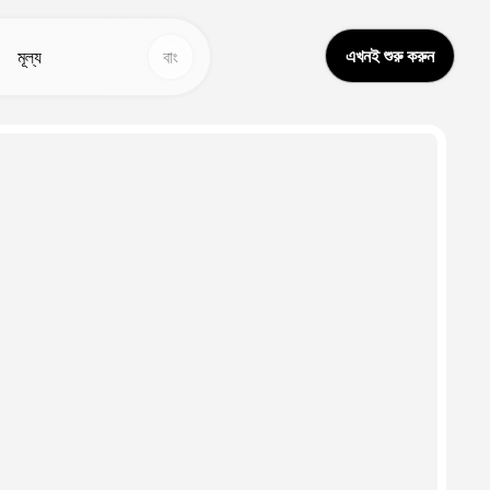
এখনই শুরু করুন
মূল্য
বাং
অন্যান্য সরঞ্জাম
অন্যান্য সরঞ্জাম
এআই ভিডিও অনুবাদক
ভয়েস স্টুডিও
Hot
Hot
ড্রিম অ্যাভাটার ২.০
মুখ বিনিময়
New
ভয়েস ক্লোন
ভিডিও অনুবাদ
New
ভিডিও বাড়ান
AI শব্দ
এআই ভয়েস চেঞ্জার
আজীবন ভিডিও
New