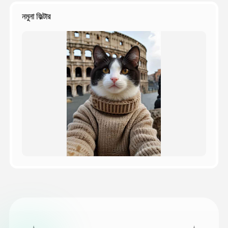
নমুনা ফিল্টার
মূল্য
API