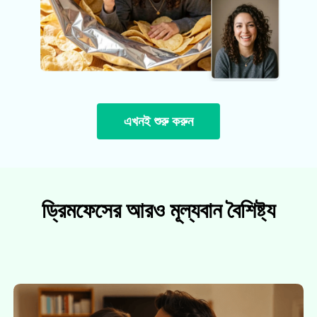
এখনই শুরু করুন
ড্রিমফেসের আরও মূল্যবান বৈশিষ্ট্য