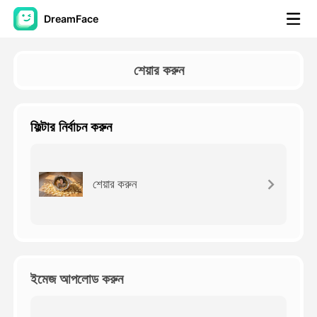
DreamFace
আর্টিফিশিয়াল ইন্টেলিজেন্স টুলস
শেয়ার করুন
অ্যাভাটার ভিডিও
▼
ফিল্টার নির্বাচন করুন
এআই ভিডিও
▼
আলোকচিত্র
▼
শেয়ার করুন
অন্যান্য সরঞ্জাম
▼
সবগুলো টুল দেখুন
ইমেজ আপলোড করুন
টেমপ্লেট