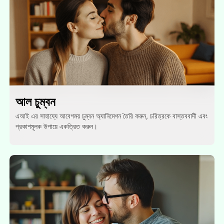
আল চুম্বন
এআই এর সাহায্যে আবেগময় চুম্বন অ্যানিমেশন তৈরি করুন, চরিত্রকে বাস্তববাদী এবং
প্রকাশমূলক উপায়ে একত্রিত করুন।