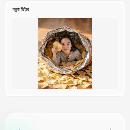
নমুনা ফিল্টার
মূল্য
API