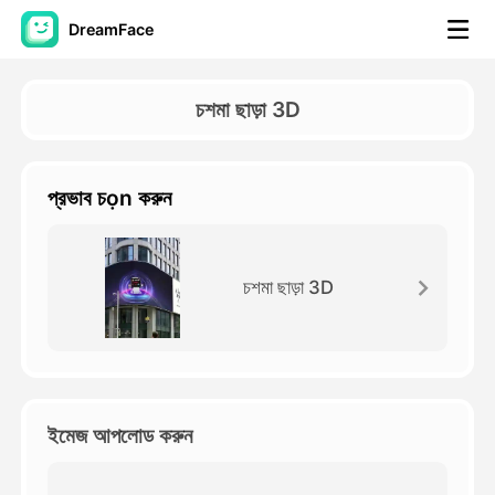
DreamFace
আর্টিফিশিয়াল ইন্টেলিজেন্স টুলস
চশমা ছাড়া 3D
অ্যাভাটার ভিডিও
▼
প্রভাব চọn করুন
এআই ভিডিও
▼
আলোকচিত্র
▼
চশমা ছাড়া 3D
অন্যান্য সরঞ্জাম
▼
সবগুলো টুল দেখুন
ইমেজ আপলোড করুন
টেমপ্লেট