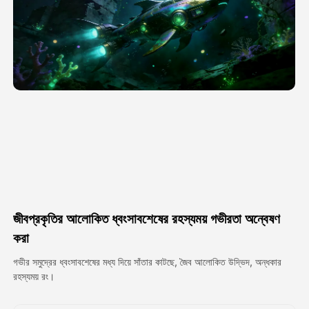
অ্যাভাটার ভিডিও
▼
এআই ভিডিও
▼
আলোকচিত্র
▼
অন্যান্য সরঞ্জাম
▼
সবগুলো টেমপ্লেট দেখুন
জীবপ্রকৃতির আলোকিত ধ্বংসাবশেষের রহস্যময় গভীরতা অন্বেষণ
গ্যালারি
করা
গভীর সমুদ্রের ধ্বংসাবশেষের মধ্য দিয়ে সাঁতার কাটছে, জৈব আলোকিত উদ্ভিদ, অন্ধকার
রহস্যময় রং।
ব্লগ