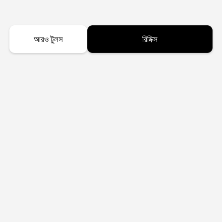
আরও টুলস
রিমিক্স