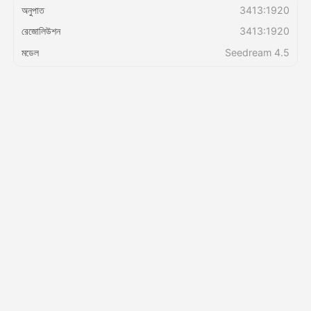
অনুপাত
3413:1920
রেজোলিউশন
3413:1920
মূল্য
মডেল
Seedream 4.5
API