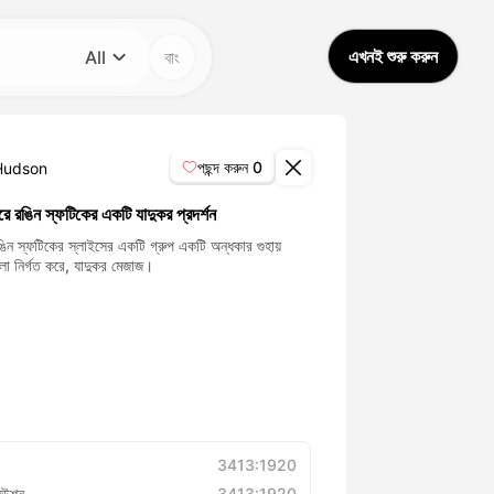
এখনই শুরু করুন
All
বাং
বিভাগ
All
পছন্দ করুন
0
Hudson
Avatar Video
ে রঙিন স্ফটিকের একটি যাদুকর প্রদর্শন
িন স্ফটিকের স্লাইসের একটি গ্রুপ একটি অন্ধকার গুহায়
 নির্গত করে, যাদুকর মেজাজ।
Pet Video
AI Video
AI Photo
Trendy Template
3413:1920
িউশন
3413:1920