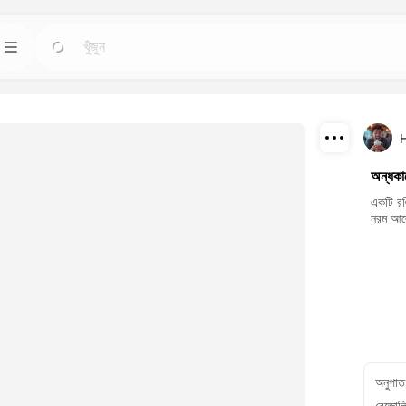
স টুলস
টেমপ্লেট
যান
যান
চেয়ে শক্তিশালী এআই
যেকোন প্রয়োজনের জন্য প্রস্তুত ডিজাইন ব্যবহার করে প্রকল্পগুলো
শুরু করুন।
ডাউনলোড
ব্লগ
যান
যান
অন্ধকার
াধারণ ভিজ্যুয়ালগুলো
ড্রিমফেস এআই ক্রিয়েটিভ প্রযুক্তির অন্তর্দৃষ্টি, আপডেট এবং টিপস
শেয়ার
একটি রঙ
পড়ুন।
নরম আলো
API
যান
যান
প খায় এমন একটি পরিকল্পনা
আমাদের এআই ক্ষমতাগুলো সহজেই আপনার নিজস্ব অ্যাপ্লিকেশনে
সন্নিবেশ করুন।
অনুপাত
রেজোল