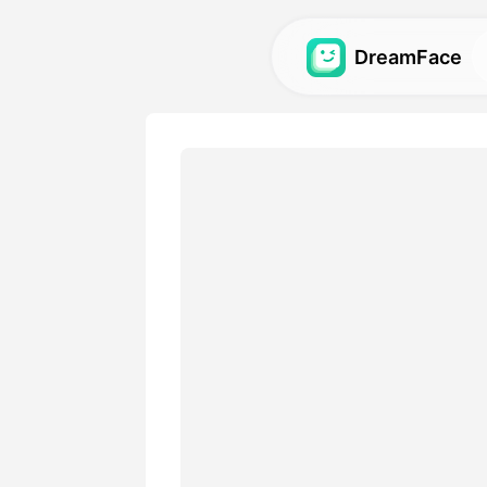
DreamFace
আর্টিফিশিয়াল ইন্টেলিজেন্
অ্যাভতার, ভিডিও এবং ইমেজের জন্য সব
টুলস অন্বেষণ করুন.
গ্যালারি
আমাদের এআই টুলস ব্যবহার করে তৈরি অস
আবিষ্কার করুন এবং পুনরুত্পাদন করুন।
মূল্য
আপনার ক্রিয়েটিভ প্রয়োজনতার সাথে খা
চয়ন করুন।