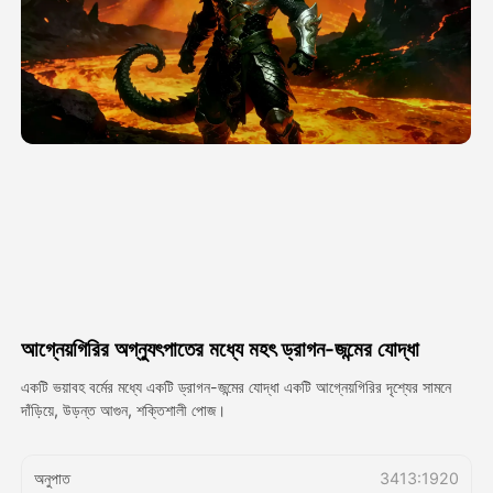
অ্যাভাটার ভিডিও
▼
এআই ভিডিও
▼
আলোকচিত্র
▼
অন্যান্য সরঞ্জাম
▼
সবগুলো টেমপ্লেট দেখুন
আগ্নেয়গিরির অগ্ন্যুৎপাতের মধ্যে মহৎ ড্রাগন-জন্মের যোদ্ধা
গ্যালারি
একটি ভয়াবহ বর্মের মধ্যে একটি ড্রাগন-জন্মের যোদ্ধা একটি আগ্নেয়গিরির দৃশ্যের সামনে
দাঁড়িয়ে, উড়ন্ত আগুন, শক্তিশালী পোজ।
ব্লগ
অনুপাত
3413:1920