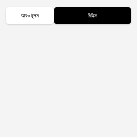
আরও টুলস
রিমিক্স