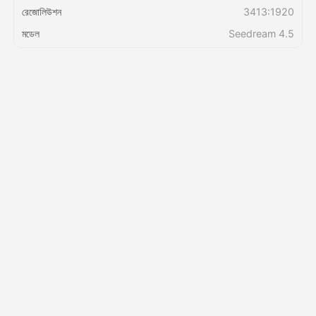
রেজোলিউশন
3413:1920
মডেল
Seedream 4.5
মূল্য
API