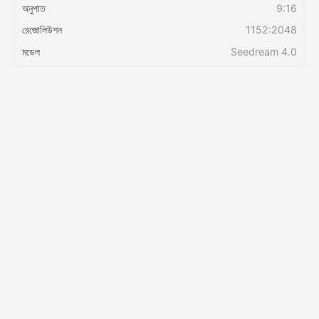
অনুপাত
9:16
রেজোলিউশন
1152:2048
মূল্য
মডেল
Seedream 4.0
API