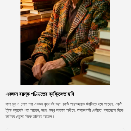
অ্যাভাটার ভিডিও
▼
এআই ভিডিও
▼
আলোকচিত্র
▼
অন্যান্য সরঞ্জাম
▼
সবগুলো টেমপ্লেট দেখুন
একজন বয়স্ক পণ্ডিতের ব্যক্তিগত ছবি
গ্যালারি
সাদা চুল ও চশমা পরা একজন বৃদ্ধ বই ভরা একটি আরামদায়ক স্টাডিতে বসে আছেন, একটি
টুইড জ্যাকেট পরে আছেন, নরম, উষ্ণ আলোর অধীনে, বাস্তববাদী শৈলীতে, ক্যামেরার দিকে
তাকিয়ে লেন্সের দিকে তাকিয়ে আছেন।
ব্লগ