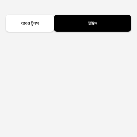
আরও টুলস
রিমিক্স