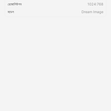
রেজোলিউশন
1024:768
মডেল
Dream Image
মূল্য
API