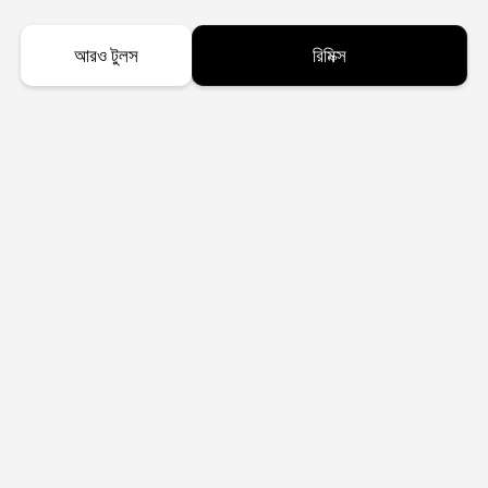
আরও টুলস
রিমিক্স