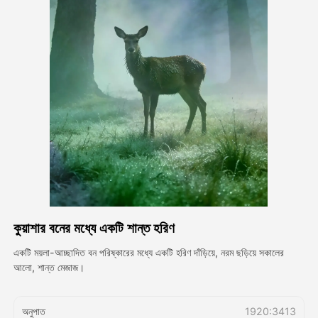
অ্যাভাটার ভিডিও
▼
এআই ভিডিও
▼
আলোকচিত্র
▼
অন্যান্য সরঞ্জাম
▼
সবগুলো টেমপ্লেট দেখুন
কুয়াশার বনের মধ্যে একটি শান্ত হরিণ
গ্যালারি
একটি ময়লা-আচ্ছাদিত বন পরিষ্কারের মধ্যে একটি হরিণ দাঁড়িয়ে, নরম ছড়িয়ে সকালের
আলো, শান্ত মেজাজ।
ব্লগ
অনুপাত
1920:3413