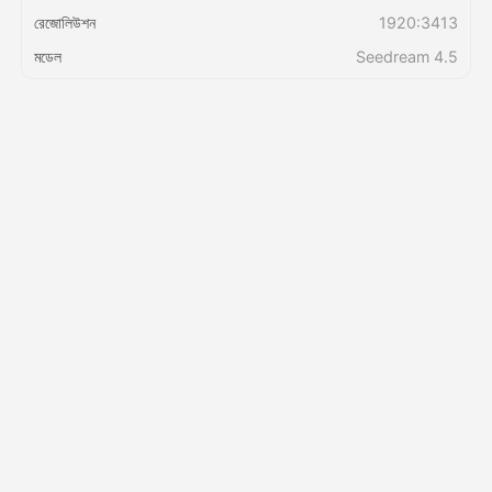
রেজোলিউশন
1920:3413
মূল্য
মডেল
Seedream 4.5
API