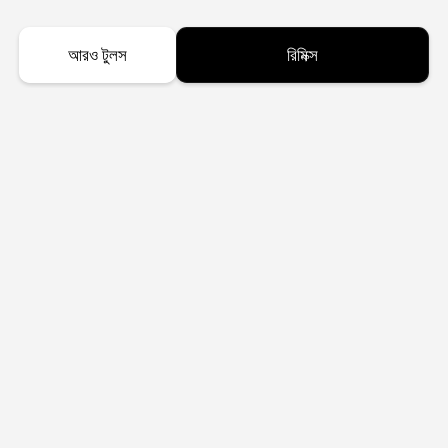
আরও টুলস
রিমিক্স