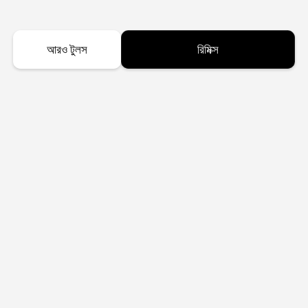
আরও টুলস
রিমিক্স