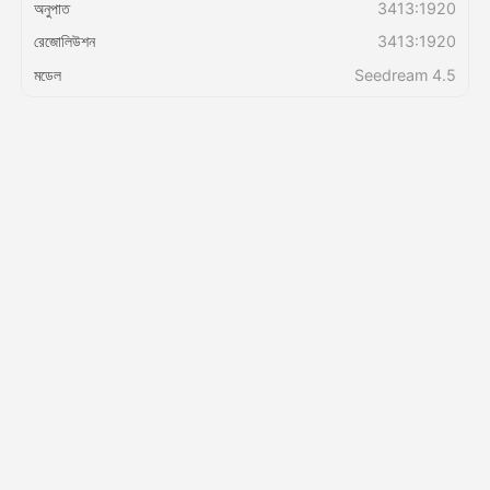
অনুপাত
3413:1920
রেজোলিউশন
3413:1920
মূল্য
মডেল
Seedream 4.5
API