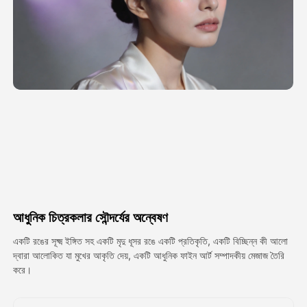
অ্যাভাটার ভিডিও
▼
এআই ভিডিও
▼
আলোকচিত্র
▼
অন্যান্য সরঞ্জাম
▼
সবগুলো টেমপ্লেট দেখুন
আধুনিক চিত্রকলার সৌন্দর্যের অন্বেষণ
গ্যালারি
একটি রঙের সূক্ষ্ম ইঙ্গিত সহ একটি মৃদু ধূসর রঙে একটি প্রতিকৃতি, একটি বিচ্ছিন্ন কী আলো
দ্বারা আলোকিত যা মুখের আকৃতি দেয়, একটি আধুনিক ফাইন আর্ট সম্পাদকীয় মেজাজ তৈরি
করে।
ব্লগ