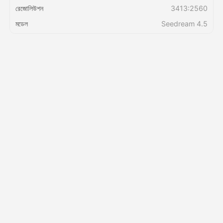
রেজোলিউশন
3413:2560
মডেল
Seedream 4.5
মূল্য
API