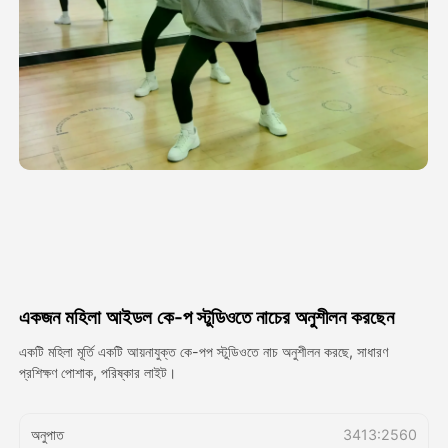
অ্যাভাটার ভিডিও
▼
এআই ভিডিও
▼
আলোকচিত্র
▼
অন্যান্য সরঞ্জাম
▼
সবগুলো টেমপ্লেট দেখুন
একজন মহিলা আইডল কে-প স্টুডিওতে নাচের অনুশীলন করছেন
গ্যালারি
একটি মহিলা মূর্তি একটি আয়নাযুক্ত কে-পপ স্টুডিওতে নাচ অনুশীলন করছে, সাধারণ
প্রশিক্ষণ পোশাক, পরিষ্কার লাইট।
ব্লগ
অনুপাত
3413:2560