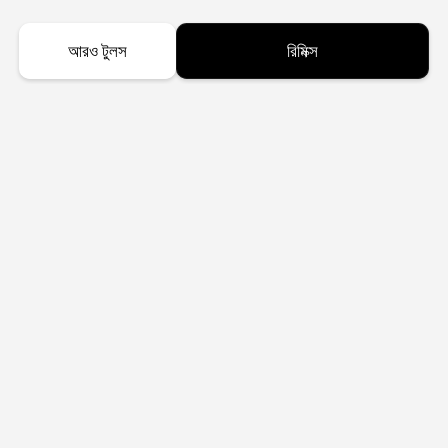
আরও টুলস
রিমিক্স