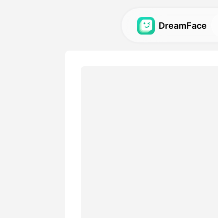
DreamFace
আর্টিফিশিয়াল ইন্টেলিজেন্
অ্যাভতার, ভিডিও এবং ইমেজের জন্য সব
টুলস অন্বেষণ করুন.
গ্যালারি
আমাদের এআই টুলস ব্যবহার করে তৈরি অস
আবিষ্কার করুন এবং পুনরুত্পাদন করুন।
মূল্য
আপনার ক্রিয়েটিভ প্রয়োজনতার সাথে খা
চয়ন করুন।