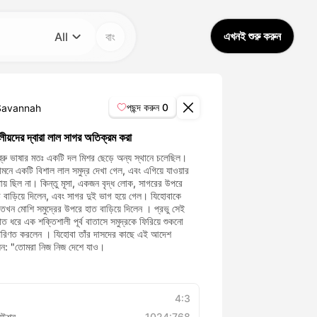
এখনই শুরু করুন
All
বাং
বিভাগ
All
পছন্দ করুন
0
Savannah
Avatar Video
েলীয়দের দ্বারা লাল সাগর অতিক্রম করা
হিব্রু ভাষার মতঃ একটি দল মিশর ছেড়ে অন্য স্থানে চলেছিল।
ামনে একটি বিশাল লাল সমুদ্র দেখা গেল, এবং এগিয়ে যাওয়ার
Pet Video
য় ছিল না। কিন্তু মূসা, একজন বৃদ্ধ লোক, সাগরের উপরে
ি বাড়িয়ে দিলেন, এবং সাগর দুই ভাগ হয়ে গেল। যিহোবাকে
AI Video
 তখন মোশি সমুদ্রের উপরে হাত বাড়িয়ে দিলেন । প্রভু সেই
ত ধরে এক শক্তিশালী পূর্ব বাতাসে সমুদ্রকে ফিরিয়ে শুকনো
রিণত করলেন । যিহোবা তাঁর দাসদের কাছে এই আদেশ
AI Photo
লেন: "তোমরা নিজ নিজ দেশে যাও।
Trendy Template
4:3
িউশন
1024:768