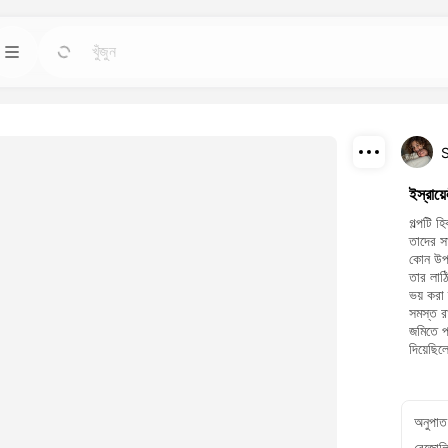
স টুলস
টেমপ্লেট
যান
যান
চেয়ে শক্তিশালী এআই
যেকোন প্রয়োজনের জন্য প্রস্তুত ডিজাইন ব্যবহার করে প্রকল্পগুলো
শুরু করুন।
ডাউনলোড
ব্লগ
যান
যান
ইস্রায়
াধারণ ভিজ্যুয়ালগুলো
ড্রিমফেস এআই ক্রিয়েটিভ প্রযুক্তির অন্তর্দৃষ্টি, আপডেট এবং টিপস
শেয়ার
গল্পটি 
পড়ুন।
তাদের স
কোন উপা
API
তার লাঠ
যান
যান
ভয় করা
প খায় এমন একটি পরিকল্পনা
আমাদের এআই ক্ষমতাগুলো সহজেই আপনার নিজস্ব অ্যাপ্লিকেশনে
সমস্ত রা
সন্নিবেশ করুন।
জমিতে প
দিয়েছি
অনুপাত
রেজোল