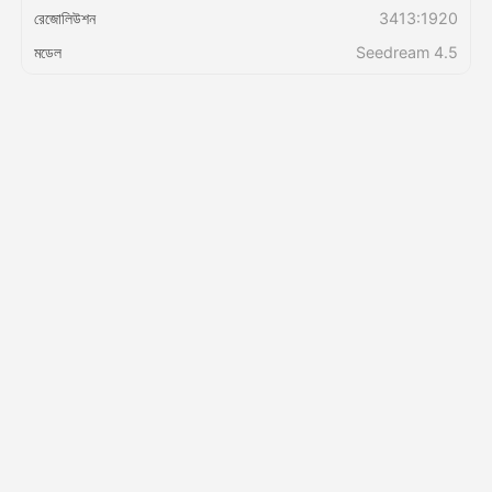
রেজোলিউশন
3413:1920
মডেল
Seedream 4.5
মূল্য
API