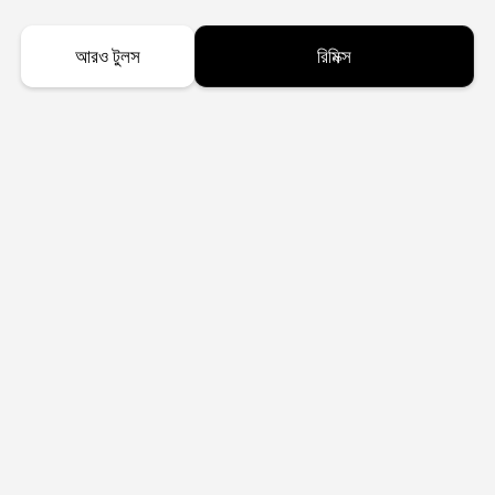
আরও টুলস
রিমিক্স