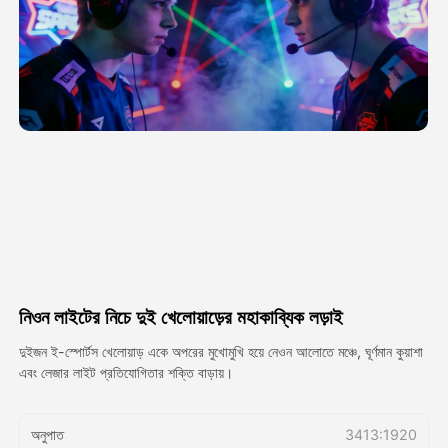
অ্যাভাটার ভিডিও
▼
এআই ভিডিও
▼
আলোকচিত্র
▼
অন্যান্য সরঞ্জাম
▼
সবগুলো টেমপ্লেট দেখুন
নিওন লাইটের নিচে দুই খেলোয়াড়ের মহাকাব্যিক লড়াই
গ্যালারি
দুইজন ই-স্পোর্টস খেলোয়াড় একে অপরের মুখোমুখি হয়ে নেওন আলোতে মঞ্চে, ঘূর্ণমান কুয়াশা
এবং লেজার লাইট প্রতিযোগিতার শক্তি বাড়ায়।
ব্লগ
অনুপাত
3413:1920