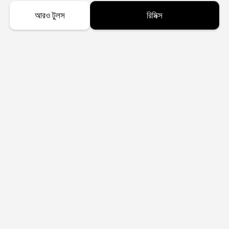
আরও টুলস
রিমিক্স