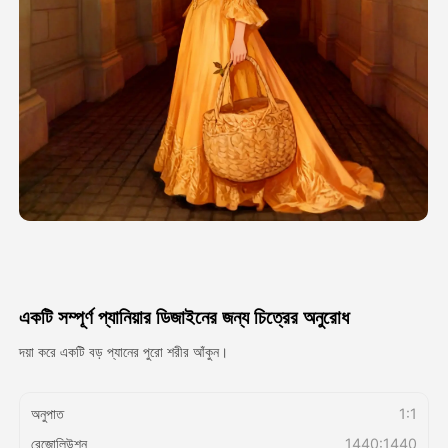
অ্যাভাটার ভিডিও
▼
এআই ভিডিও
▼
আলোকচিত্র
▼
অন্যান্য সরঞ্জাম
▼
সবগুলো টেমপ্লেট দেখুন
একটি সম্পূর্ণ প্যানিয়ার ডিজাইনের জন্য চিত্রের অনুরোধ
গ্যালারি
দয়া করে একটি বড় প্যানের পুরো শরীর আঁকুন।
অনুপাত
1:1
ব্লগ
রেজোলিউশন
1440:1440