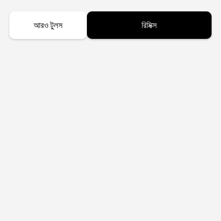
আরও টুলস
রিমিক্স