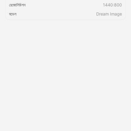
রেজোলিউশন
1440:800
মডেল
Dream Image
মূল্য
API