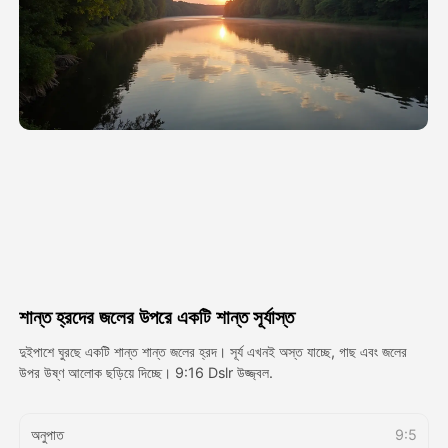
অ্যাভাটার ভিডিও
▼
এআই ভিডিও
▼
আলোকচিত্র
▼
অন্যান্য সরঞ্জাম
▼
সবগুলো টেমপ্লেট দেখুন
শান্ত হ্রদের জলের উপরে একটি শান্ত সূর্যাস্ত
গ্যালারি
দুইপাশে ঘুরছে একটি শান্ত শান্ত জলের হ্রদ। সূর্য এখনই অস্ত যাচ্ছে, গাছ এবং জলের
উপর উষ্ণ আলোক ছড়িয়ে দিচ্ছে। 9:16 Dslr উজ্জ্বল.
ব্লগ
অনুপাত
9:5