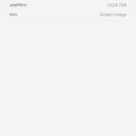
রেজোলিউশন
1024:768
মডেল
Dream Image
মূল্য
API