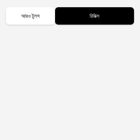
আরও টুলস
রিমিক্স