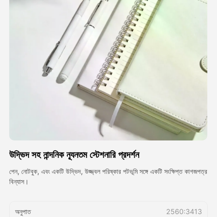
অ্যাভাটার ভিডিও
▼
এআই ভিডিও
▼
আলোকচিত্র
▼
অন্যান্য সরঞ্জাম
▼
সবগুলো টেমপ্লেট দেখুন
উদ্ভিদ সহ নান্দনিক ন্যূনতম স্টেশনারি প্রদর্শন
গ্যালারি
পেন, নোটবুক, এবং একটি উদ্ভিদ, উজ্জ্বল পরিষ্কার পটভূমি সঙ্গে একটি সংক্ষিপ্ত কাগজপত্র
বিন্যাস।
ব্লগ
অনুপাত
2560:3413