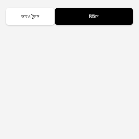
আরও টুলস
রিমিক্স