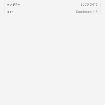
রেজোলিউশন
2560:3413
মডেল
Seedream 4.5
মূল্য
API