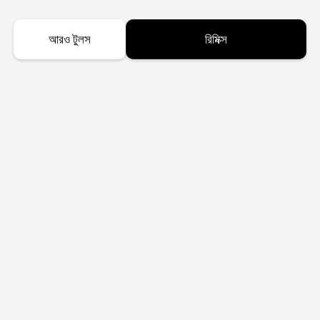
আরও টুলস
রিমিক্স