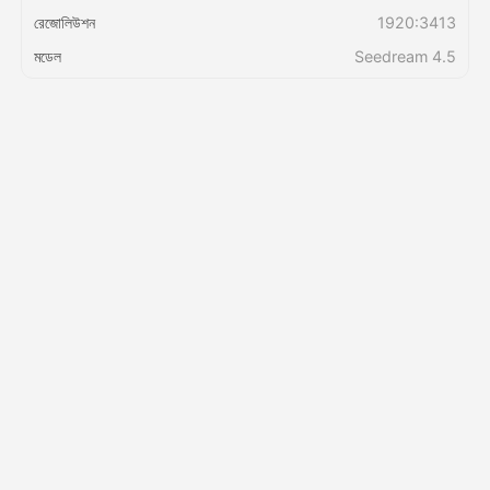
রেজোলিউশন
1920:3413
মূল্য
মডেল
Seedream 4.5
API