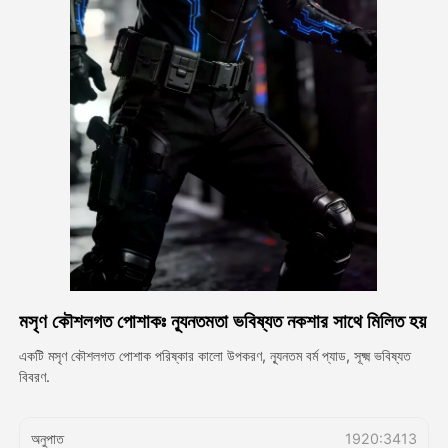
অ্যাভাটার ভিডিও
▼
এআই ভিডিও
▼
আলোকচিত্র
▼
অন্যান্য সরঞ্জাম
▼
সবগুলো টেমপ্লেট দেখুন
মসৃণ কৌশলগত পোশাকঃ ন্যূনতমতা ভবিষ্যত নকশার সাথে মিলিত হয়
গ্যালারি
একটি মসৃণ কৌশলগত পোশাক পরিষ্কার কালো উপকরণ, ন্যূনতম বর্ম প্যাড, সূক্ষ্ম ভবিষ্যত
বিবরণ.
ব্লগ
অনুপাত
1920:3413