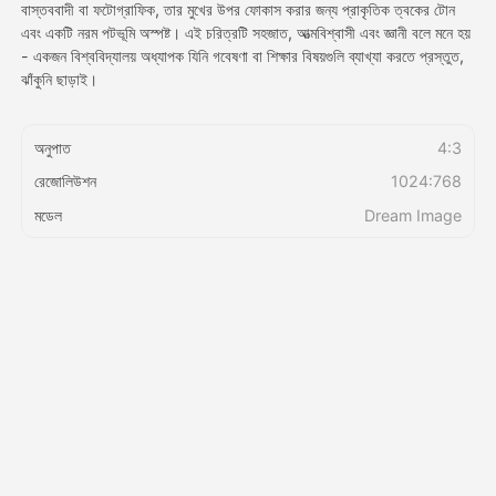
বাস্তববাদী বা ফটোগ্রাফিক, তার মুখের উপর ফোকাস করার জন্য প্রাকৃতিক ত্বকের টোন
এবং একটি নরম পটভূমি অস্পষ্ট। এই চরিত্রটি সহজাত, আত্মবিশ্বাসী এবং জ্ঞানী বলে মনে হয়
মূল্য
- একজন বিশ্ববিদ্যালয় অধ্যাপক যিনি গবেষণা বা শিক্ষার বিষয়গুলি ব্যাখ্যা করতে প্রস্তুত,
ঝাঁকুনি ছাড়াই।
অনুপাত
4:3
API
রেজোলিউশন
1024:768
মডেল
Dream Image