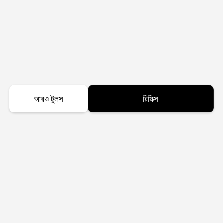
আরও টুলস
রিমিক্স