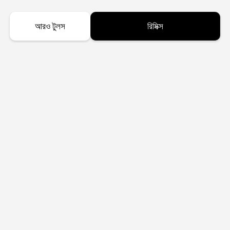
আরও টুলস
রিমিক্স