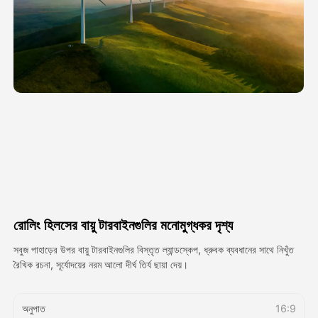
অ্যাভাটার ভিডিও
▼
এআই ভিডিও
▼
আলোকচিত্র
▼
অন্যান্য সরঞ্জাম
▼
সবগুলো টেমপ্লেট দেখুন
রোলিং হিলসের বায়ু টারবাইনগুলির মনোমুগ্ধকর দৃশ্য
গ্যালারি
সবুজ পাহাড়ের উপর বায়ু টারবাইনগুলির বিস্তৃত ল্যান্ডস্কেপ, ধ্রুবক ব্যবধানের সাথে নিখুঁত
রৈখিক রচনা, সূর্যোদয়ের নরম আলো দীর্ঘ তির্য ছায়া দেয়।
ব্লগ
অনুপাত
16:9