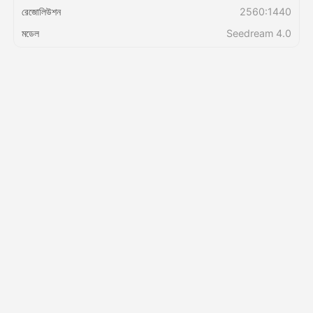
রেজোলিউশন
2560:1440
মডেল
Seedream 4.0
মূল্য
API