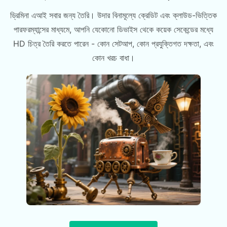
ড্রিমিনা এআই সবার জন্য তৈরি। উদার বিনামূল্যে ক্রেডিট এবং ক্লাউড-ভিত্তিক
পারফরম্যান্সের মাধ্যমে, আপনি যেকোনো ডিভাইস থেকে কয়েক সেকেন্ডের মধ্যে
HD চিত্র তৈরি করতে পারেন - কোন সেটআপ, কোন প্রযুক্তিগত দক্ষতা, এবং
কোন খরচ বাধা।