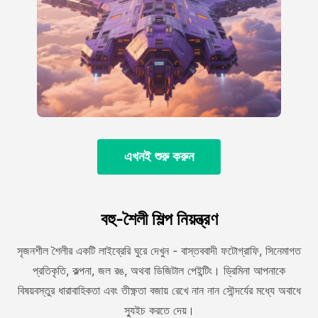
এখনই শুরু করুন
বহু-শৈলী শিল্প নিয়ন্ত্রণ
সৃজনশীল শৈলীর একটি লাইব্রেরি ঘুরে দেখুন - বাস্তববাদী ফটোগ্রাফি, সিনেমাগত
প্রতিকৃতি, কল্পনা, জল রঙ, অথবা ডিজিটাল পেইন্টিং। ড্রিমিনা আপনাকে
বিষয়বস্তুর ধারাবাহিকতা এবং তীক্ষ্ণতা বজায় রেখে নান নান সৌন্দর্যের মধ্যে অবাধে
স্যুইচ করতে দেয়।