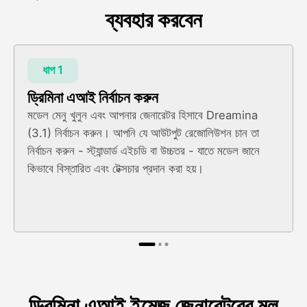
ব্যবহার করবেন
ধাপ 1
ড্রিমিনা এআই নির্বাচন করুন
মডেল মেনু খুলুন এবং আপনার জেনারেটর হিসাবে Dreamina
(3.1) নির্বাচন করুন। আপনি যে আউটপুট রেজোলিউশন চান তা
নির্বাচন করুন - স্ট্যান্ডার্ড এইচডি বা উচ্চতর - যাতে মডেল জানে
কিভাবে বিস্তারিত এবং টেক্সচার প্রদান করা হয়।
ড্রিমিনা এআই ইমেজ জেনারেটরের মূল