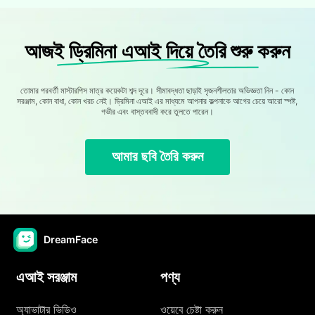
আজই ড্রিমিনা এআই দিয়ে তৈরি শুরু করুন
তোমার পরবর্তী মাস্টারপিস মাত্র কয়েকটা শব্দ দূরে। সীমাবদ্ধতা ছাড়াই সৃজনশীলতার অভিজ্ঞতা নিন - কোন
সরঞ্জাম, কোন বাধা, কোন খরচ নেই। ড্রিমিনা এআই এর মাধ্যমে আপনার কল্পনাকে আগের চেয়ে আরো স্পষ্ট,
গভীর এবং বাস্তববাদী করে তুলতে পারেন।
আমার ছবি তৈরি করুন
DreamFace
এআই সরঞ্জাম
পণ্য
অ্যাভাটার ভিডিও
ওয়েবে চেষ্টা করুন