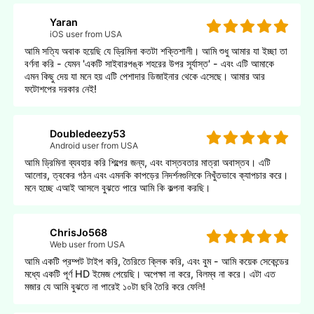
Yaran
iOS user from USA
আমি সত্যি অবাক হয়েছি যে ড্রিমিনা কতটা শক্তিশালী। আমি শুধু আমার যা ইচ্ছা তা
বর্ণনা করি - যেমন 'একটি সাইবারপঙ্ক শহরের উপর সূর্যাস্ত' - এবং এটি আমাকে
এমন কিছু দেয় যা মনে হয় এটি পেশাদার ডিজাইনার থেকে এসেছে। আমার আর
ফটোশপের দরকার নেই!
Doubledeezy53
Android user from USA
আমি ড্রিমিনা ব্যবহার করি শিল্পের জন্য, এবং বাস্তবতার মাত্রা অবাস্তব। এটি
আলোর, ত্বকের গঠন এবং এমনকি কাপড়ের নিদর্শনগুলিকে নিখুঁতভাবে ক্যাপচার করে।
মনে হচ্ছে এআই আসলে বুঝতে পারে আমি কি কল্পনা করছি।
ChrisJo568
Web user from USA
আমি একটি প্রম্পট টাইপ করি, তৈরিতে ক্লিক করি, এবং বুম - আমি কয়েক সেকেন্ডের
মধ্যে একটি পূর্ণ HD ইমেজ পেয়েছি। অপেক্ষা না করে, বিলম্ব না করে। এটা এত
মজার যে আমি বুঝতে না পারেই ১০টা ছবি তৈরি করে ফেলি!