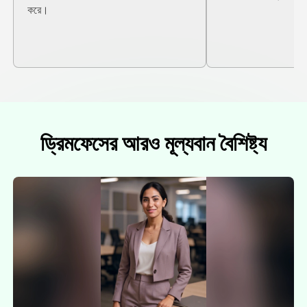
করে।
ড্রিমফেসের আরও মূল্যবান বৈশিষ্ট্য