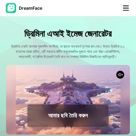
DreamFace
আর্টিফিশিয়াল ইন্টেলিজেন্স টুলস
ড্রিমিনা এআই ইমেজ জেনারেটর
অ্যাভাটার ভিডিও
▼
ড্রিমিনা এআই আপনার সৃজনশীল অংশীদার, যা শব্দকে অত্যাশ্চর্য দৃশ্যের রূপ দেয়। উন্নত ড্রিমিনা ৩.১
মডেলের দ্বারা চালিত, এটি সবচেয়ে জটিল অনুরোধগুলিও বুঝতে পারে এবং উচ্চ-রেজোলিউশন,
এআই ভিডিও
বাস্তববাদী, বা শৈল্পিক চিত্রগুলি তৈরি করে যা পেশাদার ডিজিটাল ডিজাইনের প্রতিদ্বন্দ্বী।
▼
আলোকচিত্র
▼
অন্যান্য সরঞ্জাম
▼
সবগুলো টুল দেখুন
আমার ছবি তৈরি করুন
টেমপ্লেট