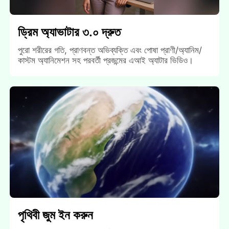
ড্রিম অ্যাভাটার ৩.০ দ্রুত
পুরো শরীরের গতি, প্রাণবন্ত অভিব্যক্তি এবং পোষা প্রাণী/অ্যানিম/
কাস্টম অ্যানিমেশন সহ পরবর্তী প্রজন্মের এআই অ্যাটার ভিডিও।
পৃথিবী জুম ইন করুন