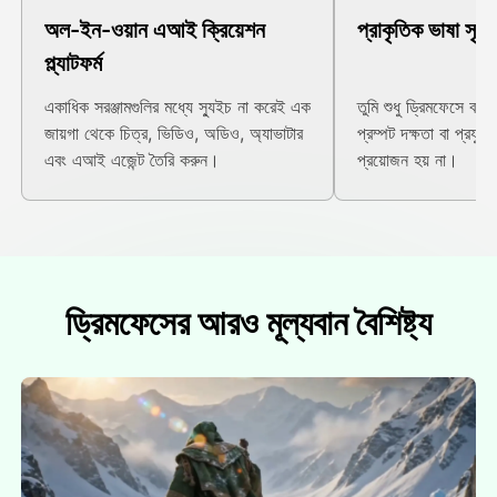
অল-ইন-ওয়ান এআই ক্রিয়েশন
প্রাকৃতিক ভাষা সৃষ্টি
প্ল্যাটফর্ম
একাধিক সরঞ্জামগুলির মধ্যে স্যুইচ না করেই এক
তুমি শুধু ড্রিমফেসে বল
জায়গা থেকে চিত্র, ভিডিও, অডিও, অ্যাভাটার
প্রম্পট দক্ষতা বা প্রযুক
এবং এআই এজেন্ট তৈরি করুন।
প্রয়োজন হয় না।
ড্রিমফেসের আরও মূল্যবান বৈশিষ্ট্য