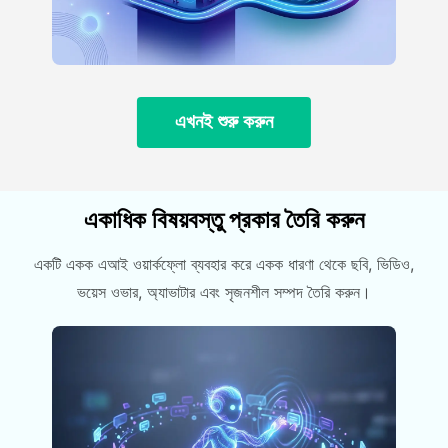
এখনই শুরু করুন
একাধিক বিষয়বস্তু প্রকার তৈরি করুন
একটি একক এআই ওয়ার্কফ্লো ব্যবহার করে একক ধারণা থেকে ছবি, ভিডিও,
ভয়েস ওভার, অ্যাভাটার এবং সৃজনশীল সম্পদ তৈরি করুন।