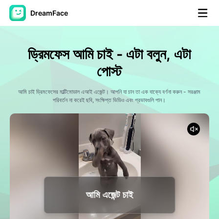
DreamFace
আর্টিফিশিয়াল ইন্টেলিজেন্স টুলস
ড্রিমফেস আমি চাই - এটা বলুন, এটা
অ্যাভাটার ভিডিও
▼
পোস্ট
এআই ভিডিও
আমি চাই ড্রিমফেসের মাল্টিমোডাল এআই এজেন্ট। আপনি যা চান তা এক বাক্যে বর্ণনা করুন - সরঞ্জাম
▼
পরিবর্তন না করেই ছবি, সংক্ষিপ্ত ভিডিও এবং প্রভাবগুলি পান।
আলোকচিত্র
▼
অন্যান্য সরঞ্জাম
▼
সবগুলো টুল দেখুন
আমি এজেন্ট চাই
টেমপ্লেট