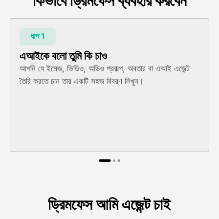
কিভাবে ড্রিমফেস ব্যবহার করবেন
ধাপ 1
এআইকে বলো তুমি কি চাও
আপনি যে ইমেজ, ভিডিও, অডিও প্রকল্প, অবতার বা এআই এজেন্ট
তৈরি করতে চান তার একটি সহজ বিবরণ লিখুন।
ড্রিমফেস আমি এজেন্ট চাই