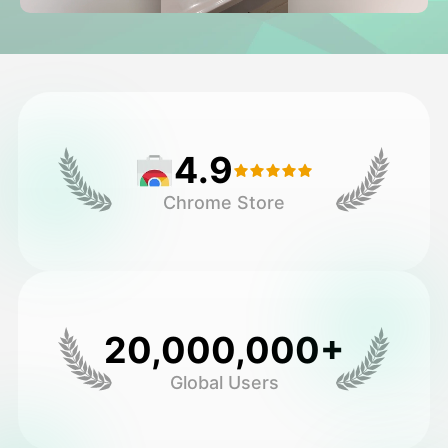
অ্যাভাটার ভিডিও
▼
এআই ভিডিও
▼
আলোকচিত্র
▼
4.9
অন্যান্য সরঞ্জাম
▼
Chrome Store
সবগুলো টেমপ্লেট দেখুন
গ্যালারি
20,000,000+
Global Users
ব্লগ