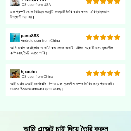
iOS user from USA
এক প্রম্পট থেকে বিভিন্ন কনটেন্ট ফরম্যাট তৈরি করার ক্ষমতা অবিশ্বাস্যভাবে
উপযোগী মনে হয়।
pano888
Android user from China
আমি অবাক হয়েছিলাম যে আমি কত সহজে এআই-চালিত সহকারী এবং সৃজনশীল
কর্মপ্রবাহ তৈরি করতে পারি।
hjxxchn
iOS user from China
আই ওয়ান এআই জেনারেটর বিপণন এবং সৃজনশীল সম্পদ তৈরির জন্য প্রয়োজনীয়
সময়কে উল্লেখযোগ্যভাবে হ্রাস করেছে।
আমি এজেন্ট চাই দিয়ে তৈরি করুন