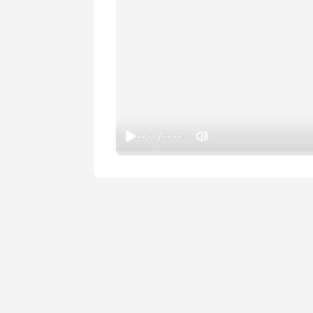
--:-- / --:--