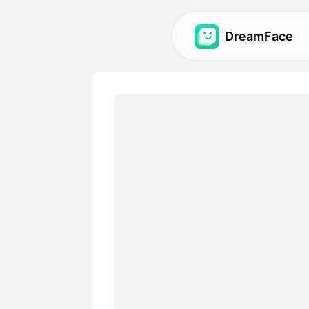
DreamFace
আর্টিফিশিয়াল ইন্টেলিজেন্
অ্যাভতার, ভিডিও এবং ইমেজের জন্য সব
টুলস অন্বেষণ করুন.
গ্যালারি
আমাদের এআই টুলস ব্যবহার করে তৈরি অস
আবিষ্কার করুন এবং পুনরুত্পাদন করুন।
মূল্য
আপনার ক্রিয়েটিভ প্রয়োজনতার সাথে খা
চয়ন করুন।