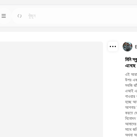
স টুলস
টেমপ্লেট
যান
যান
চেয়ে শক্তিশালী এআই
যেকোন প্রয়োজনের জন্য প্রস্তুত ডিজাইন ব্যবহার করে প্রকল্পগুলো
শুরু করুন।
E
ডাউনলোড
ব্লগ
যান
যান
মিনি স্
এনেছে
াধারণ ভিজ্যুয়ালগুলো
ড্রিমফেস এআই ক্রিয়েটিভ প্রযুক্তির অন্তর্দৃষ্টি, আপডেট এবং টিপস
শেয়ার
পড়ুন।
এই আরাধ
উপর একট
API
যান
যান
সবজি ঝাঁ
এআই এর 
প খায় এমন একটি পরিকল্পনা
আমাদের এআই ক্ষমতাগুলো সহজেই আপনার নিজস্ব অ্যাপ্লিকেশনে
গাওয়ার 
সন্নিবেশ করুন।
হচ্ছে আক
আপনার প্
করতে দে
বিনোদন 
আমাদের 
সাথে জড
অথবা আপ