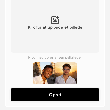
Avatar video
▼
AI video
▼
Klik for at uploade et billede
Foto:
▼
Andre værktøjer
▼
Prøv med vores eksempelbilleder
Se alle skabeloner
Galleri
Opret
Blog