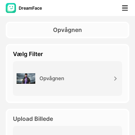
DreamFace
AI-værktøjer
Opvågnen
Avatar video
▼
Vælg Filter
AI video
▼
Foto:
▼
Opvågnen
Andre værktøjer
▼
Se alle værktøjer
Upload Billede
Skabeloner