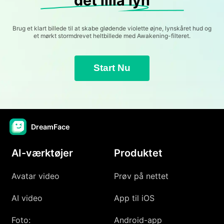
det lilla lyn
Brug et klart billede til at skabe glødende violette øjne, lynskåret hud og
et mørkt stormdrevet heltbillede med Awakening-filteret.
Start Nu
DreamFace
AI-værktøjer
Produktet
Avatar video
Prøv på nettet
AI video
App til iOS
Foto:
Android-app