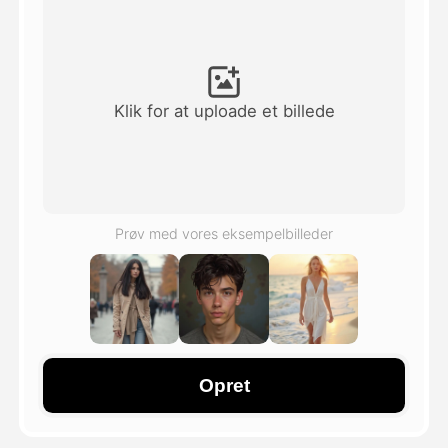
Avatar video
▼
AI video
▼
Klik for at uploade et billede
Foto:
▼
Andre værktøjer
▼
Prøv med vores eksempelbilleder
Se alle skabeloner
Galleri
Opret
Blog