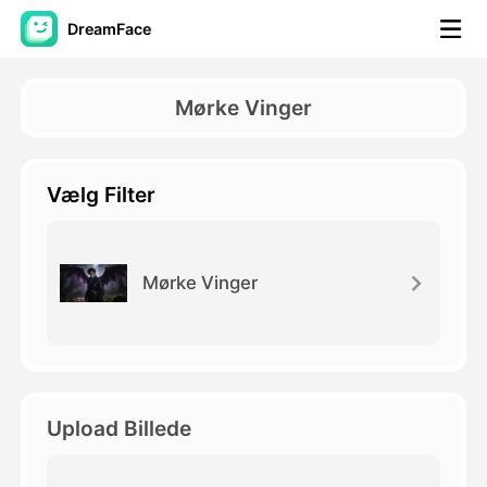
DreamFace
AI-værktøjer
Mørke Vinger
Avatar video
▼
Vælg Filter
AI video
▼
Foto:
▼
Mørke Vinger
Andre værktøjer
▼
Se alle værktøjer
Upload Billede
Skabeloner