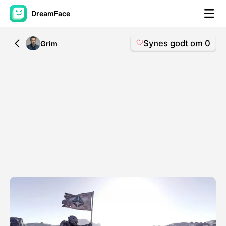
DreamFace
Synes godt om
0
All
Grim
AI-værktøjer
Avatar video
▼
AI video
▼
Foto:
▼
Andre værktøjer
▼
Se alle værktøjer
Skabeloner