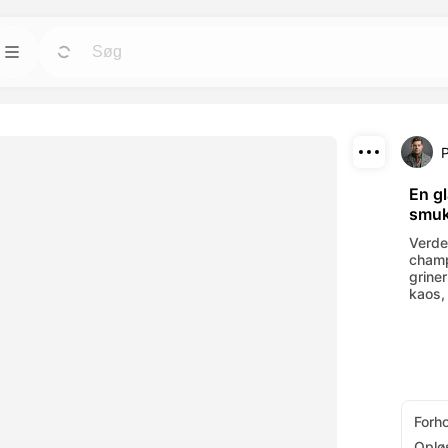
Skabeloner
Gå
Gå
ktøjer til avatars,
Start projekter hurtigt med færdige designs til
enhver behov.
Download
Blog
Gå
Gå
En g
smuk
nde visuelle
Læs indsigt, opdateringer og tips om
Del
-værktøjer.
Dreamface AI kreativ teknologi.
Verde
champ
API
grin
Gå
Gå
kaos,
muligheder, der
Integrer vores AI-funktionalitet nemt i dine
ov.
egne applikationer.
Forh
Oplø