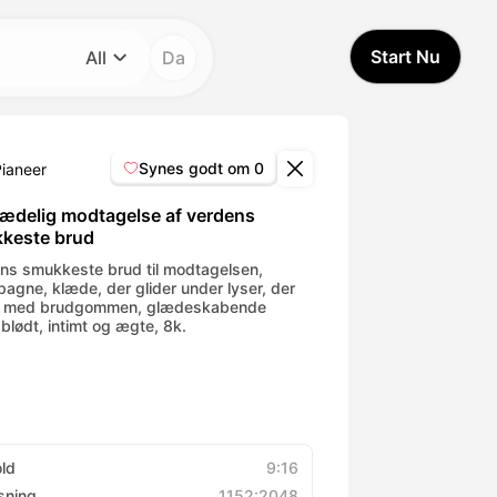
Start Nu
All
Da
Kategori
All
Synes godt om
0
Pianeer
Avatar Video
lædelig modtagelse af verdens
keste brud
Pet Video
ns smukkeste brud til modtagelsen,
agne, klæde, der glider under lyser, der
er med brudgommen, glædeskabende
 blødt, intimt og ægte, 8k.
AI Video
AI Photo
Trendy Template
old
9:16
sning
1152:2048