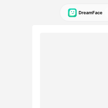
DreamFace
AI-værktøjer
Udforsk de kraftigste AI-vær
videoer og billeder.
Galleri
Opdag og genskab imponere
effekter lavet med vores AI
Priser
Vælg en plan med fleksible 
passer til dine kreative beh